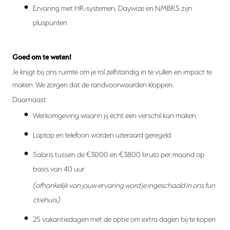
Ervaring met HR-systemen, Daywize en NMBRS zijn
pluspunten
Goed om te weten!
Je krijgt bij ons ruimte om je rol zelfstandig in te vullen en impact te
maken. We zorgen dat de randvoorwaarden kloppen.
Daarnaast:
Werkomgeving waarin jij écht een verschil kan maken
Laptop en telefoon worden uiteraard geregeld
Salaris tussen de €3000 en €3800 bruto per maand op
basis van 40 uur
(afhankelijk van jouw ervaring word je ingeschaald in ons fun
ctiehuis)
25 vakantiedagen met de optie om extra dagen bij te kopen